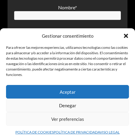
Nombre*
Gestionar consentimiento
Email*
Para ofrecer las mejores experiencias, utilizamos tecnologías como las cookies
para almacenar y/o acceder a la información del dispositivo. El consentimiento
de estas tecnologías nos permitirá procesar datos como el comportamiento de
navegación o las identificaciones únicas en este sitio. No consentir o retirar el
Teléfono*
consentimiento, puede afectar negativamente a ciertas características y
funciones.
Aceptar
Acepto las condiciones de uso y
política de
privacidad
Denegar
Ver preferencias
POLÍTICA DE COOKIES
POLÍTICA DE PRIVACIDAD
AVISO LEGAL