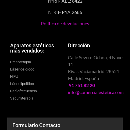
NºRII- AEE: 8422
NºRII- PYA:2686
Política de devoluciones
Aparatos estéticos
Dirección
más vendidos:
Calle Severo Ochoa, 4 Nave
Presoterapia
11
Láser de diodo
Rivas Vaciamadrid, 28521
HIFU
Madrid, España
Láser lipolítico
91 751 82 20
Radiofrecuencia
info@comercialestetica.com
Vacumterapia
Formulario Contacto