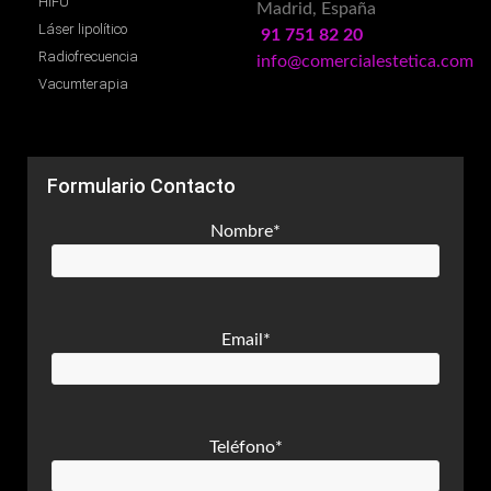
HIFU
Madrid, España
Láser lipolítico
91 751 82 20
Radiofrecuencia
info@comercialestetica.com
Vacumterapia
Formulario Contacto
Nombre*
Email*
Teléfono*