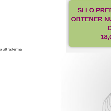
SI LO PR
OBTENER N
18,