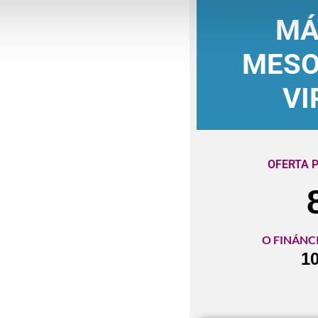
MÁ
MESO
VI
OFERTA 
O FINÁNCI
1