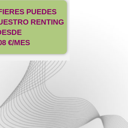
EFIERES PUEDES
UESTRO RENTING
DESDE
08 €/MES