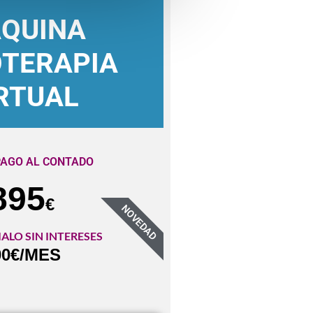
QUINA
TERAPIA
RTUAL
PAGO AL CONTADO
895
€
NOVEDAD
ALO SIN INTERESES
00€/MES